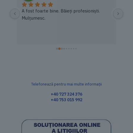
rea 
A fost foarte bine. Băieți profesioniști. 
na 
Mulțumesc.
e!Re
Telefonează pentru mai multe informații
+40 727 324 376
+40 753 015 992