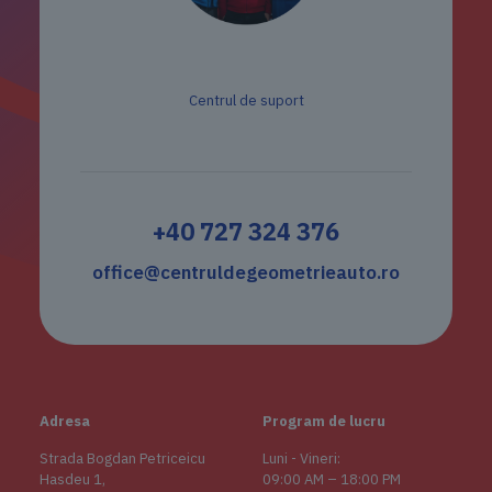
Echipa Tehnică
Centrul de suport
+40 727 324 376
office@centruldegeometrieauto.ro
Adresa
Program de lucru
Strada Bogdan Petriceicu
Luni - Vineri:
Hasdeu 1,
09:00 AM – 18:00 PM