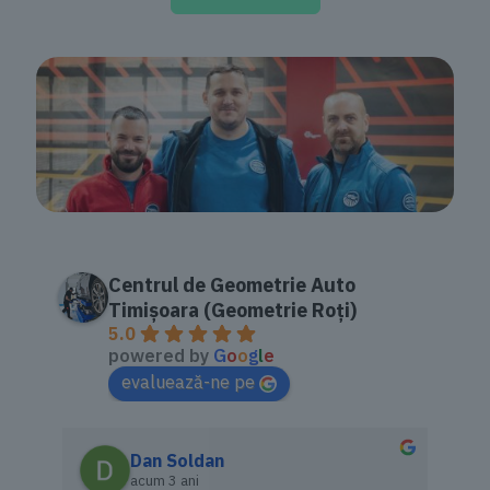
Centrul de Geometrie Auto
Timișoara (Geometrie Roți)
5.0
powered by
G
o
o
g
l
e
evaluează-ne pe
Dan Soldan
acum 3 ani