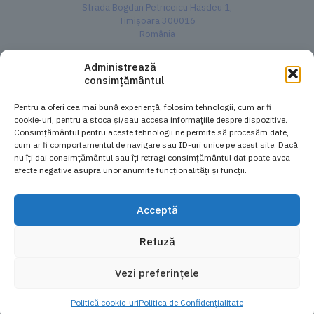
Strada Bogdan Petriceicu Hasdeu 1,
Timișoara 300016
România
Administrează
Vezi pe Google Maps
consimțământul
Politica de Confidențialitate
Pentru a oferi cea mai bună experiență, folosim tehnologii, cum ar fi
Politică cookie-uri
cookie-uri, pentru a stoca și/sau accesa informațiile despre dispozitive.
Termeni și Condiții
Consimțământul pentru aceste tehnologii ne permite să procesăm date,
cum ar fi comportamentul de navigare sau ID-uri unice pe acest site. Dacă
nu îți dai consimțământul sau îți retragi consimțământul dat poate avea
afecte negative asupra unor anumite funcționalități și funcții.
Acceptă
© 2026 Centrul de Geometrie Auto Timișoara - Powered by
Refuză
Hunter HawkEye Elite® USA | Toate drepturile rezervate
Vezi preferințele
Politică cookie-uri
Politica de Confidențialitate