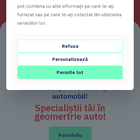
pot combina cu alte informații pe care le-ați
furnizat sau pe care le-ați colectat din utilizarea
serviciilor lor.
Refuza
Personalizează
Permite tot
Sună acum pentru orice tip de
automobil!
Specialiștii tăi în
geomertrie auto!
Portofoliu