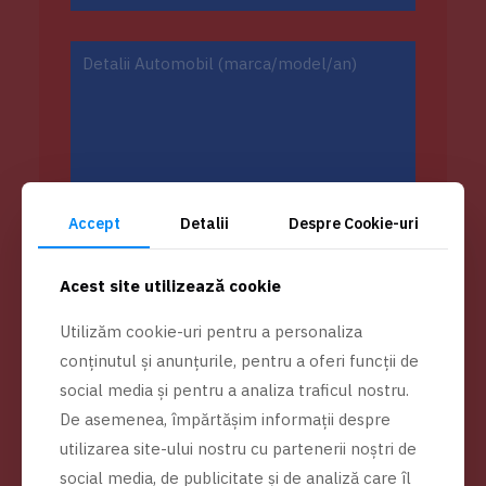
Accept
Detalii
Despre Cookie-uri
Acest site utilizează cookie
Acest site este protejat de reCAPTCHA.
Utilizăm cookie-uri pentru a personaliza
Se aplică politica de confidențialitate și termenii și
conținutul și anunțurile, pentru a oferi funcții de
condițiile Google.
social media și pentru a analiza traficul nostru.
De asemenea, împărtășim informații despre
utilizarea site-ului nostru cu partenerii noștri de
social media, de publicitate și de analiză care îl